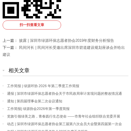
扫一扫查看文章
上一篇：
披露 | 深圳市绿源环保志愿者协会2019年度财务分析报告
下一篇：
民间河长 | 民间河长受邀出席深圳市碧道建设规划座谈会并给出
建议
相关文章
工作简报 | 绿源环协 2026 年第二季度工作简报
通报 | 深圳市绿源环保志愿者协会关于市民政局审计发现问题的整改情况通
报
通知 | 第四届理事会第二次会议通知
工作简报| 绿源协会2026年第一季度简报
党旗引领绿美之路，青春践行生态使命 ——市青年社会组织联合党委开展
“我为深圳种棵树”主题党日活动
动态 | 深圳市绿源环保志愿者协会第三届第六次会员大会暨第四届第一次会
员大会顺利召开