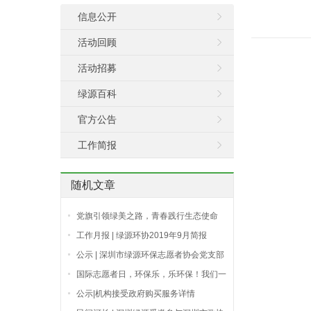
信息公开
活动回顾
活动招募
绿源百科
官方公告
工作简报
随机文章
党旗引领绿美之路，青春践行生态使命
——市青年社会组织联合党委开展“我为
工作月报 | 绿源环协2019年9月简报
深圳种棵树”主题党日活动
公示 | 深圳市绿源环保志愿者协会党支部
2022年总结及2023年计划
国际志愿者日，环保乐，乐环保！我们一
起零废弃
公示|机构接受政府购买服务详情