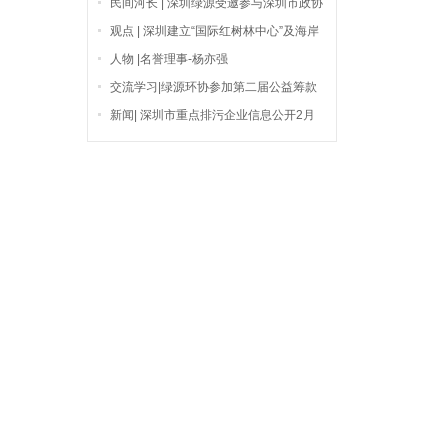
民间河长 | 深圳绿源受邀参与深圳市政协
水环境座谈会
观点 | 深圳建立“国际红树林中心”及海岸
带生态保护
人物 |名誉理事-杨亦强
交流学习|绿源环协参加第二届公益筹款
人大会
新闻| 深圳市重点排污企业信息公开2月
份盘点