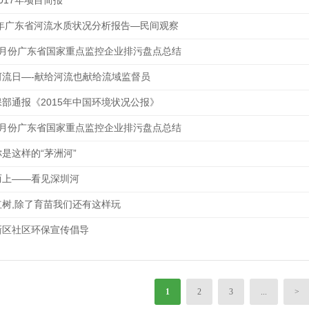
017年项目简报
16年广东省河流水质状况分析报告—民间观察
9月份广东省国家重点监控企业排污盘点总结
河流日—-献给河流也献给流域监督员
保部通报《2015年中国环境状况公报》
8月份广东省国家重点监控企业排污盘点总结
你是这样的“茅洲河”
而上——看见深圳河
红树,除了育苗我们还有这样玩
新区社区环保宣传倡导
1
2
3
...
>