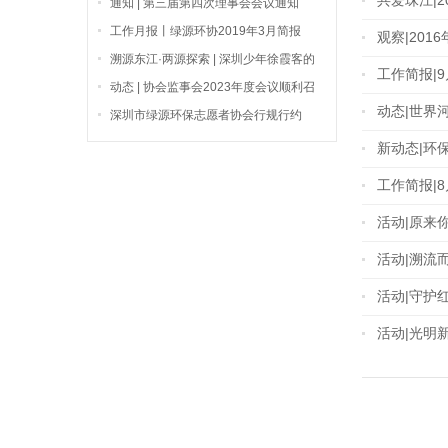
共爱珠江|2
通知 | 第三届第四次理事会会议通知
工作月报丨绿源环协2019年3月简报
观察|20
溯源东江·两源探索 | 深圳少年徐霞客的
工作简报|
生态与文化之旅
动态 | 协会监事会2023年度会议顺利召
动态|世界
开
深圳市绿源环保志愿者协会行规行约
新动态|环
工作简报|
活动|原来
活动|溯流
活动|守护
活动|光明