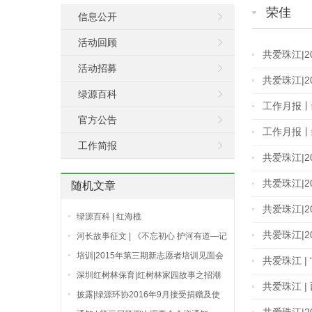
荣佳
信息公开
活动回顾
共爱珠江|
活动招募
共爱珠江|
绿源百科
工作月报丨
官方公告
工作月报丨绿
工作简报
共爱珠江|
共爱珠江|
随机文章
共爱珠江|
绿源百科 | 红海榄
共爱珠江|
河长故事征文 | 《不忘初心 护河有道—记
民间河长带头人共产党员黎亮》
培训|2015年第三期新志愿者培训见面会
共爱珠江 
顺利举办
深圳红树林保育|红树林家园故事之招潮
共爱珠江 |
蟹
披露|绿源环协2016年9月接受捐赠及使
用公示