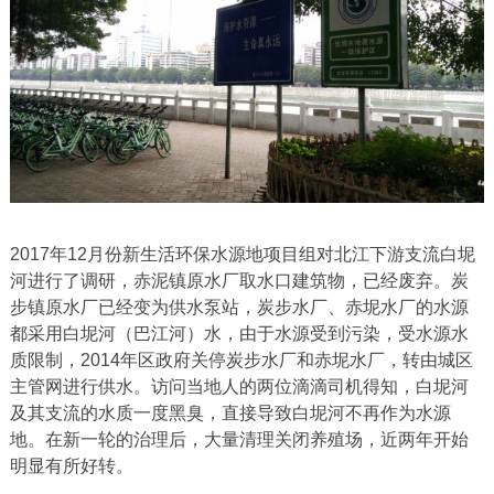
2017年12月份新生活环保水源地项目组对北江下游支流白坭
河进行了调研，赤泥镇原水厂取水口建筑物，已经废弃。炭
步镇原水厂已经变为供水泵站，炭步水厂、赤坭水厂的水源
都采用白坭河（巴江河）水，由于水源受到污染，受水源水
质限制，2014年区政府关停炭步水厂和赤坭水厂，转由城区
主管网进行供水。访问当地人的两位滴滴司机得知，白坭河
及其支流的水质一度黑臭，直接导致白坭河不再作为水源
地。在新一轮的治理后，大量清理关闭养殖场，近两年开始
明显有所好转。