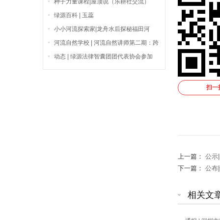
种子力量课程|屋顶说（乐耕社交流）
绿源百科 | 玉蕊
小小河流探索家|龙舟水后探秘福田河
河流自然学校 | 河流自然讲师第二期：跨
越挑战，深入探索
动态 | 绿源法律智囊团团代表协会参加
“司法服务大湾区低碳转型研讨会”
扫一
上一篇：
公示
下一篇：
公布
相关文