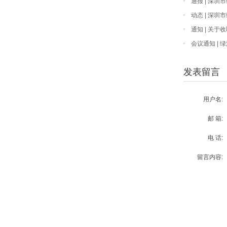
通报 | 深
通报
动态 | 深
会员大会顺利召
通知 | 关于
会议通知 |
您共襄盛会！
发表留言
用户名:
邮 箱:
电 话:
留言内容: