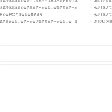
圳市绿源环保志愿者协会关于市民政局审计发现问题的整改情况
通知 | 第
圳市绿源环保志愿者协会第三届第六次会员大会暨第四届第一次
公示 | 深圳
开
收取协会2026年度会员会费的通知
公示 | 深
 绿源第三届会员大会第六次会议暨第四届第一次会员大会，邀
深圳湾水环