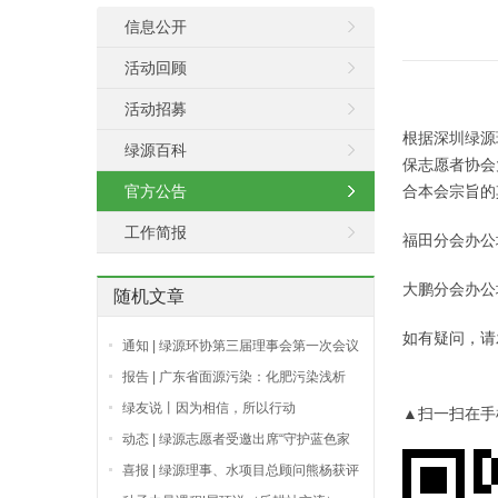
信息公开
活动回顾
活动招募
根据深圳绿源
绿源百科
保志愿者协会
官方公告
合本会宗旨的
工作简报
福田分会办公
大鹏分会办公
随机文章
如有疑问，请发邮
通知 | 绿源环协第三届理事会第一次会议
定于7月23日下午召开
报告 | 广东省面源污染：化肥污染浅析
绿友说丨因为相信，所以行动
▲扫一扫在手
动态 | 绿源志愿者受邀出席“守护蓝色家
园 共筑美好未来”深圳海洋检查公益广告
喜报 | 绿源理事、水项目总顾问熊杨获评
征集活动评审
“十佳爱心人物”