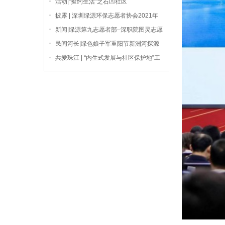
活动|“捡约生活”之石凹社区
披露 | 深圳绿源环保志愿者协会2021年
度财务分析报告
新闻|绿源第九志愿者部–深职院图灵志愿
者部正式挂牌成立
民间河长|绿色娘子军重阳节新洲河探源
之旅
共爱珠江 | “内生式发展与社区保护地”工
作坊