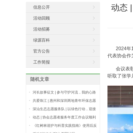
动态
信息公开
活动回顾
活动招募
绿源百科
2024年
官方公告
代表协会作
工作简报
会议表彰了
听取了张学
随机文章
河长故事征文 | 参与守护河流，我的心路
历程
共爱珠江 | 惠州和深圳两地青年环保志愿
服务组交流合作
深汕生态志愿服务队 | 以绿色行动，迎接
生态未来
动态 | 协会志愿者服务年度工作会议顺利
举行
《红树林巡护与科普实践指南》使用后反
馈