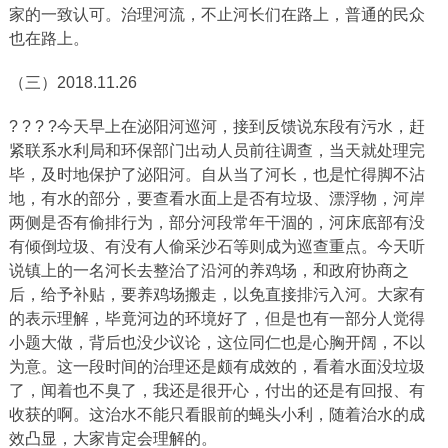
家的一致认可。治理河流，不止河长们在路上，普通的民众
也在路上。
（三）2018.11.26
? ? ? ?今天早上在泌阳河巡河，接到反馈说东段有污水，赶
紧联系水利局和环保部门出动人员前往调查，当天就处理完
毕，及时地保护了泌阳河。自从当了河长，也是忙得脚不沾
地，有水的部分，要查看水面上是否有垃圾、漂浮物，河岸
两侧是否有偷排行为，部分河段常年干涸的，河床底部有没
有倾倒垃圾、有没有人偷采沙石等则成为巡查重点。今天听
说镇上的一名河长去整治了沿河的养鸡场，和政府协商之
后，给予补贴，要养鸡场搬走，以免直接排污入河。大家有
的表示理解，毕竟河边的环境好了，但是也有一部分人觉得
小题大做，背后也没少议论，这位同仁也是心胸开阔，不以
为意。这一段时间的治理还是颇有成效的，看着水面没垃圾
了，闻着也不臭了，我还是很开心，付出的还是有回报、有
收获的啊。这治水不能只看眼前的蝇头小利，随着治水的成
效凸显，大家肯定会理解的。