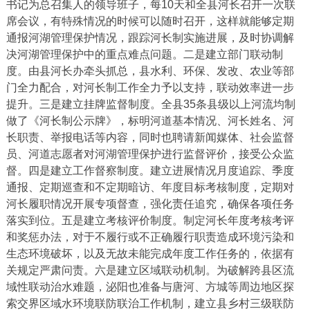
书记为总召集人的领导班子，每10天和全县河长召开一次联
席会议，有特殊情况的时候可以随时召开，这样就能够定期
通报河湖管理保护情况，跟踪河长制实施进展，及时协调解
决河湖管理保护中的重点难点问题。二是建立部门联动制
度。由县河长办牵头抓总，县水利、环保、发改、农业等部
门全力配合，对河长制工作全力予以支持，联动效率进一步
提升。三是建立挂牌监督制度。全县35条县级以上河流均制
做了《河长制公示牌》，标明河道基本情况、河长姓名、河
长职责、举报电话等内容，同时也聘请新闻媒体、社会监督
员、河道志愿者对河湖管理保护进行监督评价，接受公众监
督。四是建立工作督察制度。建立进展情况月度追踪、季度
通报、定期巡查和不定期暗访、年度目标考核制度，定期对
河长履职情况开展专项督查，强化责任追究，确保各项任务
落实到位。五是建立考核评价制度。制定河长年度考核考评
和奖惩办法，对于不履行或不正确履行职责造成环境污染和
生态环境破坏，以及无故未能完成年度工作任务的，依据有
关规定严肃问责。六是建立区域联动机制。为破解跨县区流
域性联动治水难题，泌阳也准备与唐河、方城等周边地区探
索交界区域水环境联防联治工作机制，建立县乡村三级联防