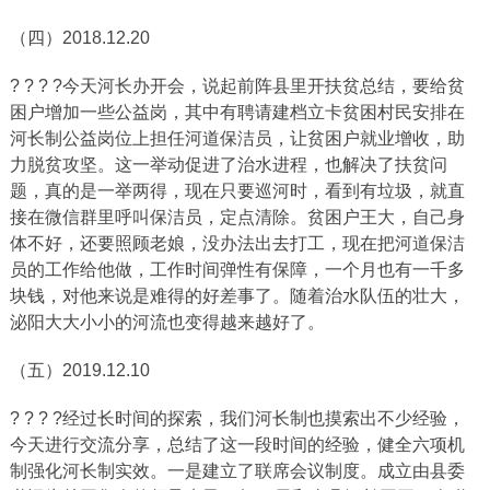
（四）2018.12.20
? ? ? ?今天河长办开会，说起前阵县里开扶贫总结，要给贫
困户增加一些公益岗，其中有聘请建档立卡贫困村民安排在
河长制公益岗位上担任河道保洁员，让贫困户就业增收，助
力脱贫攻坚。这一举动促进了治水进程，也解决了扶贫问
题，真的是一举两得，现在只要巡河时，看到有垃圾，就直
接在微信群里呼叫保洁员，定点清除。贫困户王大，自己身
体不好，还要照顾老娘，没办法出去打工，现在把河道保洁
员的工作给他做，工作时间弹性有保障，一个月也有一千多
块钱，对他来说是难得的好差事了。随着治水队伍的壮大，
泌阳大大小小的河流也变得越来越好了。
（五）2019.12.10
? ? ? ?经过长时间的探索，我们河长制也摸索出不少经验，
今天进行交流分享，总结了这一段时间的经验，健全六项机
制强化河长制实效。一是建立了联席会议制度。成立由县委