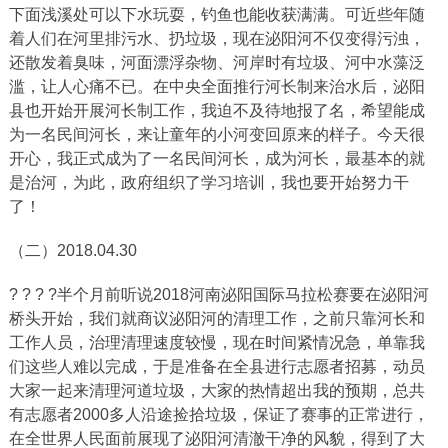
下面浅溪处可以下水玩耍，钓鱼也能收获满满。可近些年随
着人们在河里排污水、扔垃圾，现在泌阳河不仅变得污浊，
还散发着臭味，河面漂浮杂物、河岸时有垃圾、河中水藻泛
滥，让人心痛不已。在中央全面推行河长制来治水后，泌阳
县也开始开展河长制工作，我迫不及待地报了名，希望能成
为一名民间河长，来让童年的小河变回原来的样子。今天很
开心，我正式成为了一名民间河长，成为河长，最基本的就
是治河，为此，政府组织了学习培训，我也要开始努力干
了！
（二）2018.04.30
? ? ? ?半个月前听说2018河南泌阳国际马拉松赛要在泌阳河
桥头开始，我们就商议泌阳河的清理工作，之前只靠河长和
工作人员，治理清理速度较慢，现在时间紧情况急，单靠我
们这些人难以完成，于是准备在全县进行志愿者招募，动员
大家一起来清理河道垃圾，大家的热情超出我的预期，总共
有志愿者2000多人沿途捡拾垃圾，保证了赛事的正常进行，
在全世界人民面前展现了泌阳河清澈干净的风貌，得到了大