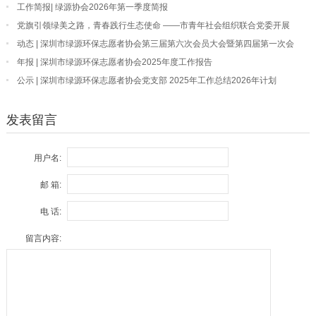
工作简报| 绿源协会2026年第一季度简报
党旗引领绿美之路，青春践行生态使命 ——市青年社会组织联合党委开展
“我为深圳种棵树”主题党日活动
动态 | 深圳市绿源环保志愿者协会第三届第六次会员大会暨第四届第一次会
员大会顺利召开
年报 | 深圳市绿源环保志愿者协会2025年度工作报告
公示 | 深圳市绿源环保志愿者协会党支部 2025年工作总结2026年计划
发表留言
用户名:
邮 箱:
电 话:
留言内容: