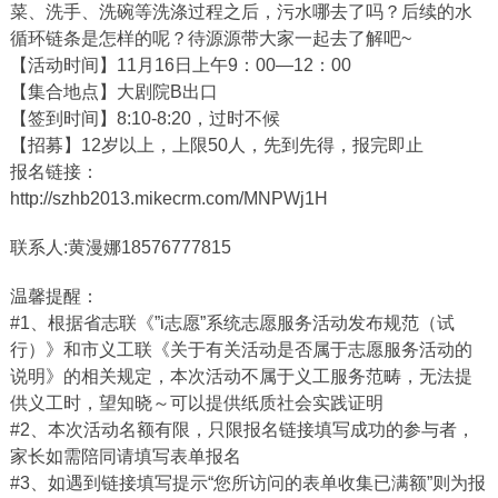
菜、洗手、洗碗等洗涤过程之后，污水哪去了吗？后续的水
循环链条是怎样的呢？待源源带大家一起去了解吧~
【活动时间】11月16日上午9：00—12：00
【集合地点】大剧院B出口
【签到时间】8:10-8:20，过时不候
【招募】12岁以上，上限50人，先到先得，报完即止
报名链接：
http://szhb2013.mikecrm.com/MNPWj1H
联系人:黄漫娜18576777815
温馨提醒：
#1、根据省志联《”i志愿”系统志愿服务活动发布规范（试
行）》和市义工联《关于有关活动是否属于志愿服务活动的
说明》的相关规定，本次活动不属于义工服务范畴，无法提
供义工时，望知晓～可以提供纸质社会实践证明
#2、本次活动名额有限，只限报名链接填写成功的参与者，
家长如需陪同请填写表单报名
#3、如遇到链接填写提示“您所访问的表单收集已满额”则为报