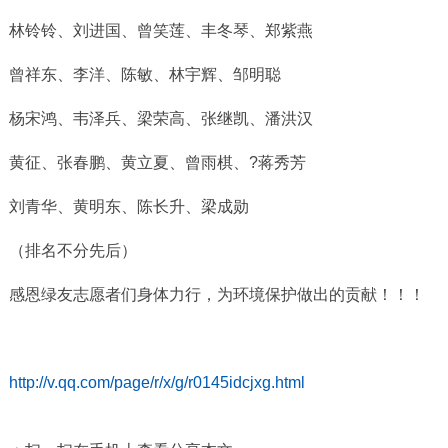
林铃铃、刘进国、曾笑莲、丰冬琴、郑紫燕
曾祥东、李洋、陈敏、林宇辉、邹明聪
杨宋鸿、韦泽兵、梁荣高、张继凯、潘洪汉
黄征、张春鹏、黄立夏、曾雨棋、?蒋秀芳
刘青华、黄明东、陈长升、梁成勋
（排名不分先后）
感恩绿友志愿者们身体力行，为环境保护做出的贡献！！！
http://v.qq.com/page/r/x/g/r0145idcjxg.html