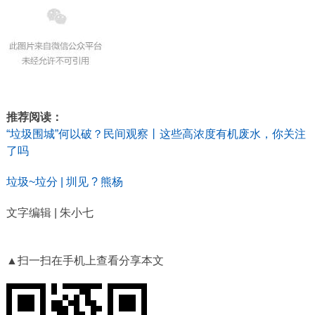
推荐阅读：
“垃圾围城”何以破？
民间观察丨这些高浓度有机废水，你关注
了吗
垃圾~垃分 | 圳见 ? 熊杨
文字编辑 | 朱小七
▲扫一扫在手机上查看分享本文