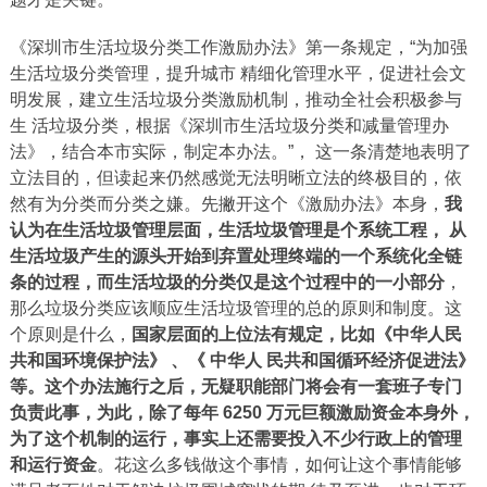
《深圳市生活垃圾分类工作激励办法》第一条规定，“为加强
生活垃圾分类管理，提升城市 精细化管理水平，促进社会文
明发展，建立生活垃圾分类激励机制，推动全社会积极参与
生 活垃圾分类，根据《深圳市生活垃圾分类和减量管理办
法》，结合本市实际，制定本办法。”， 这一条清楚地表明了
立法目的，但读起来仍然感觉无法明晰立法的终极目的，依
然有为分类而分类之嫌。先撇开这个《激励办法》本身，
我
认为在生活垃圾管理层面，生活垃圾管理是个系统工程， 从
生活垃圾产生的源头开始到弃置处理终端的一个系统化全链
条的过程，而生活垃圾的分类仅是这个过程中的一小部分
，
那么垃圾分类应该顺应生活垃圾管理的总的原则和制度。这
个原则是什么，
国家层面的上位法有规定，比如《中华人民
共和国环境保护法》 、《 中华人 民共和国循环经济促进法》
等。
这个办法施行之后，无疑职能部门将会有一套班子专门
负责此事，为此，除了每年 6250 万元巨额激励资金本身外，
为了这个机制的运行，事实上还需要投入不少行政上的管理
和运行资金
。花这么多钱做这个事情，如何让这个事情能够