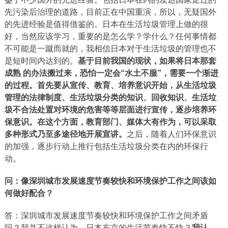
先污染后治理的道路，目前正在中国重演，所以，无疑国外
的先进经验是值得借鉴的。日本在生活垃圾管理上做的很
好，当然应该学习，重要的是怎么学？学什么？任何事情都
不可能是一蹴而就的，我相信日本对于生活垃圾的管理也不
是短时间内达到的。
基于目前我国的现状，如果将日本那套
成熟 的办法搬过来，恐怕一定会“水土不服”，需要一个渐进
的过程。
首先要从宣传、教育、培养意识开始，从生活垃圾
管理的法律制度、生活垃圾分类的知识、回收知识、生活垃
圾不合法处置对环境的危害等等层面进行宣传，逐步培养环
保意识。
在这个方面，教育部门、媒体大有作为，可以采取
多种形式乃至多途径地开展宣讲。
之后，随着人们环保意识
的加强，逐步行动上推行包括生活垃圾分类在内的环保行
动。
问：
像深圳城市发展速度节奏较快和环境保护工作之间该如
何做好配合？
答：深圳城市发展速度节奏较快和环境保护工作之间矛盾
吗？我并不这样认为。日本东京的生活节奏快不快？
我认