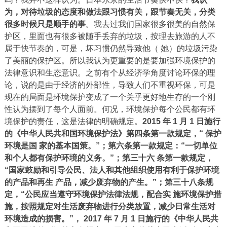
为，对待垃圾的态度和做法跟习惯有关，跟节奏无关，分类
很多时候只是顺手的事
。我去过我们国家很多很美的自然保
护区，里面也有很多被随手丢弃的垃圾，按理去旅游的人不
属于快节奏的，可是，坏习惯仍然导致他（ 她）的垃圾污染
了美丽的保护区。所以我认为更重要的是要加强环境保护的
法律意识和生态意识。之前有个从经济学角度讨论环保的理
论，说的是由于经济的外部性，导致人们不重视环保，可是
现在的局面是环境保护变成了一个关乎更好地生存的一个刚
性认为摆到了每个人面前。何况，环境保护每个公民都有环
境保护的责任，这是法律的明确规定。
2015 年 1 月 1 日施行
的《中华人民共和国环境保护法》第四条第一款规定，“ 保护
环境是国 家的基本国策。
”；
第六条第一款规定：
“一切单位
和个人都有保护环境的义务。
”；
第三十六 条第一款规定，
“国家鼓励和引导公民、法人和其他组织使用有利于保护环境
的产品和再生 产品，减少废弃物的产生。
”；
第三十八条规
定，“公民应当遵守环境保护法律法规，配合实 施环境保护措
施，按照规定对生活废弃物进行分类放置，减少日常生活对
环境造成的损害。
”， 2017 年 7 月 1 日施行的《中华人民共