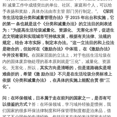
和 减量工作中成绩突出的单位、社区、家庭和个人，可以给
予表扬和奖励，具体办法由市主管 部门另行制定。”。
《深圳
市生活垃圾分类和减量管理办法》于 2015 年出台和实施，它
的第一 条也就是这个《分类和减量办法》的立法目的则表述
为：
“为提高生活垃圾减量化、资源化、 无害化水平，促进生
态文明建设和实现城市可持续发展，根据有关法律、法规的
规定，结合 本市实际，制定本办法。
”这一立法目的和上位法
是吻合的，但如何在《激励办法》中体现， 在《激励办法》
中并没有看到。
在国家层面的立法上，对于包括生活垃圾在
内的固体废弃物处理的基本原则就是“三化”， 减量化、资源
化、无害化，所以，
其实方向是清晰的，但是道路确实是艰
难曲折的，希望《激 励办法》不只是在生活垃圾分类标准上
依据《分类和减量办法》，在具体的实施上能配合贯 彻“三
化”。
问：
在环保领域，日本属于走在前列的国家之一，是否有可
以借鉴的方式？
答：在环保领域，学习域外经验是惯例，我
们国家的很多环保法律制度和环保管理制度都是泊来品，借
鉴了不少国外的先进经验。包括日本在内的发达国家走过的