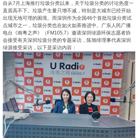
自从7月上海推行垃圾分类以来，关于垃圾分类的讨论热度一
直居高不下。垃圾产生量只增不减，特别是大城市已经开始
出现无地可埋的困境。而深圳作为全国46个首批垃圾分类试
点城市之一，垃圾分类也在如火如荼推进中。广东人民广播
电台《南粤之声》（FM105.7）邀请深圳绿源环保志愿者协
会接受有关深圳垃圾分类的专题采访，陈旭绯理事代表深圳
绿源接受采访，以下是采访内容：