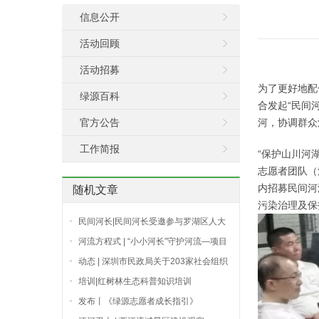
信息公开
活动回顾
活动招募
为了更好地配
绿源百科
合发起“民间
官方公告
河，协调群众
工作简报
“保护山川河
志愿者团队（
内招募民间河
随机文章
污染治理及保
民间河长|民间河长受邀参与罗湖区人大
代表河长交流会
河流方程式 | “小小河长”守护河流—项目
式学习实践活动
动态 | 深圳市民政局关于203家社会组织
标识为志愿服务组织的公示
培训|红树林生态科普知识培训
发布丨《绿源志愿者成长指引》