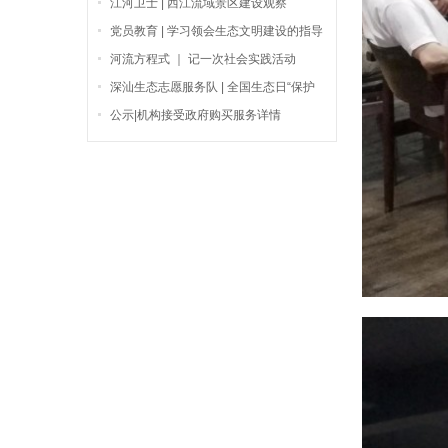
江河卫士 | 西江流域景区建设观察
党员教育 | 学习领会生态文明建设的指导
思想
河流方程式 ｜ 记一次社会实践活动
深汕生态志愿服务队 | 全国生态日“保护
生态，携手共进”
公示|机构接受政府购买服务详情