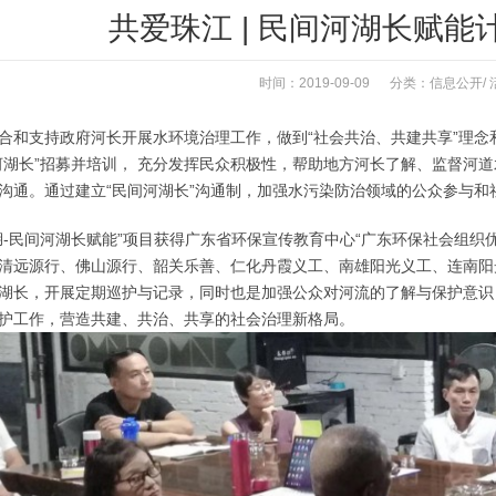
共爱珠江 | 民间河湖长赋
时间：2019-09-09 分类：
信息公开
/
合和支持政府河长开展水环境治理工作，做到“社会共治、共建共享”理
河湖长”招募并培训， 充分发挥民众积极性，帮助地方河长了解、监督河
沟通。通过建立“民间河湖长”沟通制，加强水污染防治领域的公众参与和
湖-民间河湖长赋能”项目获得广东省环保宣传教育中心“广东环保社会组织
清远源行、佛山源行、韶关乐善、仁化丹霞义工、南雄阳光义工、连南阳
湖长，开展定期巡护与记录，同时也是加强公众对河流的了解与保护意识
护工作，营造共建、共治、共享的社会治理新格局。