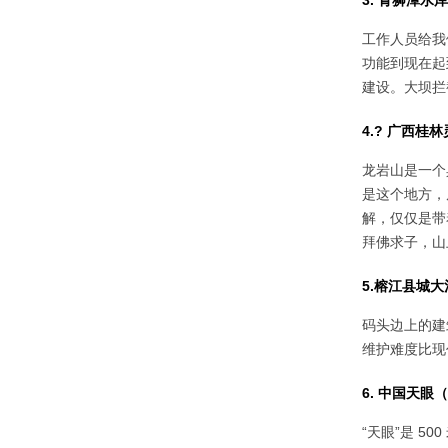
3. 青狮潭
工作人员给我
功能到现在起
建设。大坝拦
4.? 广西
龙岩山是一个
是这个地方，
解，仅仅是带
拜佛求子，山
5.榕江县城
码头边上的建
维护难度比现
6. 中国天
“天眼”是 