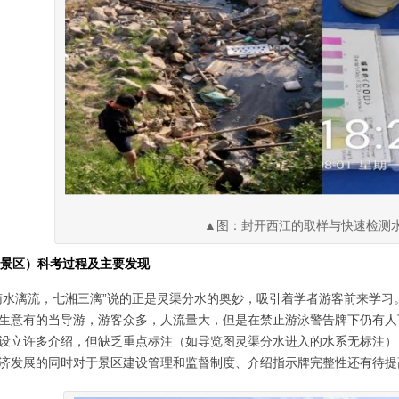
▲图：封开西江的取样与快速检测
灵渠景区）科考过程及主要发现
南水漓流，七湘三漓”说的正是灵渠分水的奥妙，吸引着学者游客前来学习。
生意有的当导游，游客众多，人流量大，但是在禁止游泳警告牌下仍有人
设立许多介绍，但缺乏重点标注（如导览图灵渠分水进入的水系无标注）
济发展的同时对于景区建设管理和监督制度、介绍指示牌完整性还有待提