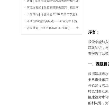
通知 | 深圳市绿源环保志愿者协会秘书处
2021年放假休息安排
河流方程式 | 跟着熊野鹅去巡河（福田河
调研二）
工作简报 | 绿源环协 2026 年第二季度工
作简报
活动|流域监督员足迹——布吉河中下游
走访
讲座通知丨“SOS (Save Our Soil) ——土
序言：
壤污染与复育”公益讲座等你来！
很荣幸能加入
获取知识，与
查报告可以带
一、课题目
根据深圳市水
要从市外东江
开始建设珠江
时也对西江周
区建设对水环
的利与弊，为