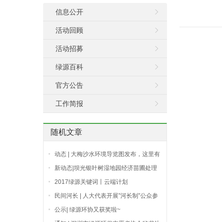
信息公开
活动回顾
活动招募
绿源百科
官方公告
工作简报
随机文章
动态 | 大梅沙水环境导览图发布，这里有
免费领取渠道
新动态|坝光银叶树湿地园经济苗圃处理
现场说明会
2017绿源关键词丨云端计划
民间河长 | 人大代表开展”河长制”公众参
与调研，与深圳民间河长联动，共推碧水
公示| 绿源环协又获奖啦~
流深