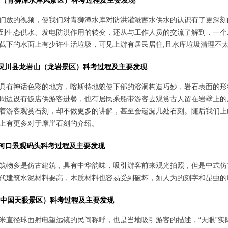
水库（青狮潭水库风景区）科考过程及主要发现
们放的视频，使我们对青狮潭水库对防洪灌溉蓄水供水的认识有了更深刻
到生态供水、发电防洪作用的转变，还从与工作人员的交流了解到，一个
截下的水面上有少许生活垃圾，可见上游有居民居住,且水库垃圾清理不
桂林灵川县龙岩山（龙岩景区）科考过程及主要发现
具有神话色彩的地方，喀斯特地貌使下部的溶洞构造巧妙，岩石表面的形
周边设有饭店供游客进餐，也有居民乘船带游客去观赏古人留在岩壁上的
着游客观赏石刻，却不做更多的讲解，甚至会遗漏几处石刻。随后我们上
上有更多对于摩崖石刻的介绍。
大河口景观码头科考过程及主要发现
筑物多是仿古建筑，具有中华韵味，吸引游客前来观光拍照，但是中式仿
代建筑水泥材料要高，木质材料也容易受到破坏，如人为的刻字和昆虫的
眼（中国天眼景区）科考过程及主要发现
500 米直径球面射电望远镜的民间称呼，也是当地吸引游客的描述，“天眼