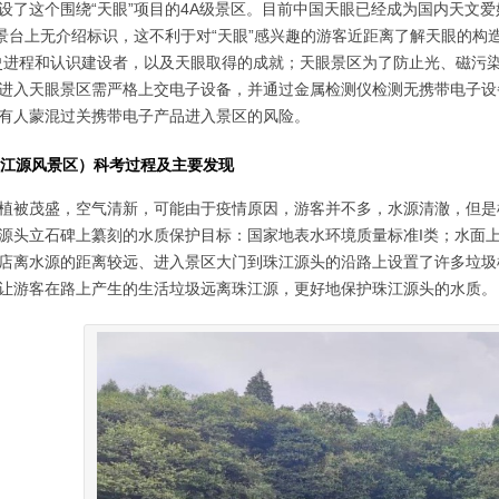
设了这个围绕“天眼”项目的4A级景区。目前中国天眼已经成为国内天文
观景台上无介绍标识，这不利于对“天眼”感兴趣的游客近距离了解天眼的构
史进程和认识建设者，以及天眼取得的成就；天眼景区为了防止光、磁污染
进入天眼景区需严格上交电子设备，并通过金属检测仪检测无携带电子设
有人蒙混过关携带电子产品进入景区的风险。
（珠江源风景区）科考过程及主要发现
植被茂盛，空气清新，可能由于疫情原因，游客并不多，水源清澈，但是
源头立石碑上纂刻的水质保护目标：国家地表水环境质量标准I类；水面
店离水源的距离较远、进入景区大门到珠江源头的沿路上设置了许多垃圾
让游客在路上产生的生活垃圾远离珠江源，更好地保护珠江源头的水质。