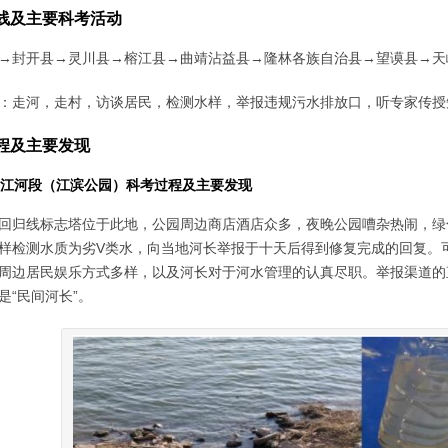
线及主要科考活动
→封开县→灵川县→榕江县→曲靖沾益县→隆林各族自治县→望谟县→天
：走河，走村，访谈居民，检测水样，举报违规污水排放口，听专家传授
程及主要发现
开西江河段（江滨公园）科考过程及主要发现
回归线标志塔位于此地，公园周边商店酒店众多，夜晚公园嘈杂热闹，绿
样检测水质为劣V类水，向当地河长举报于十天后得到修复完成的回复。
周边居民娱乐方式多样，以及河长对于河水管理的认真尽职。举报渠道的
是“民间河长”。