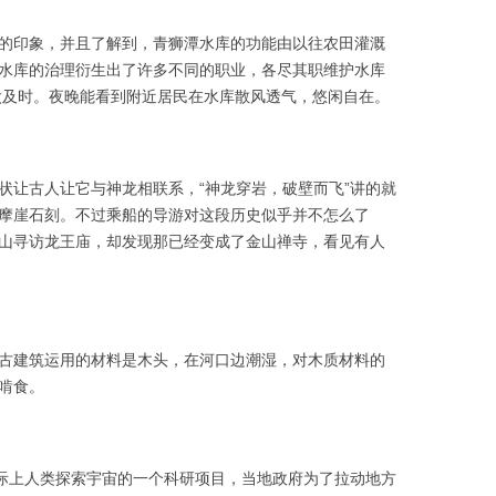
的印象，并且了解到，青狮潭水库的功能由以往农田灌溉
水库的治理衍生出了许多不同的职业，各尽其职维护水库
太及时。夜晚能看到附近居民在水库散风透气，悠闲自在。
状让古人让它与神龙相联系，“神龙穿岩，破壁而飞”讲的就
摩崖石刻。不过乘船的导游对这段历史似乎并不怎么了
山寻访龙王庙，却发现那已经变成了金山禅寺，看见有人
古建筑运用的材料是木头，在河口边潮湿，对木质材料的
啃食。
”实际上人类探索宇宙的一个科研项目，当地政府为了拉动地方