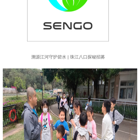
溯源江河守护碧水 | 珠江八口探秘招募