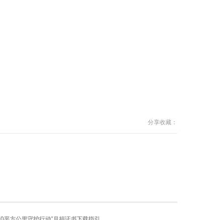
分享收藏：
53690平方公里守护行动”月捐证书下载指引