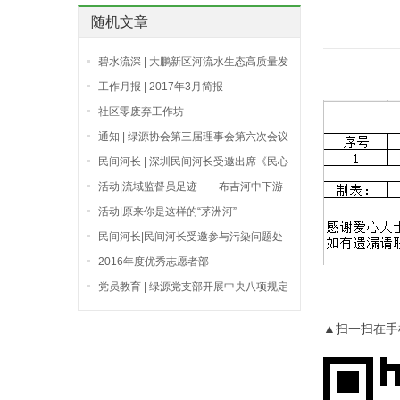
随机文章
碧水流深 | 大鹏新区河流水生态高质量发
展专家座谈会顺利召开
工作月报 | 2017年3月简报
社区零废弃工作坊
通知 | 绿源协会第三届理事会第六次会议
通知
民间河长 | 深圳民间河长受邀出席《民心
桥》先锋898访谈节目，共议深圳水务工
活动|流域监督员足迹——布吉河中下游
作新目标
走访
活动|原来你是这样的“茅洲河”
民间河长|民间河长受邀参与污染问题处
理多方协调会
2016年度优秀志愿者部
党员教育 | 绿源党支部开展中央八项规定
精神专题学习
▲扫一扫在手