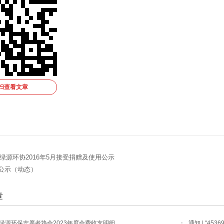
扫查看文章
|绿源环协2016年5月接受捐赠及使用公示
公示（动态）
章
圳市绿源环保志愿者协会2023年度会费收支明细
通知 | “4