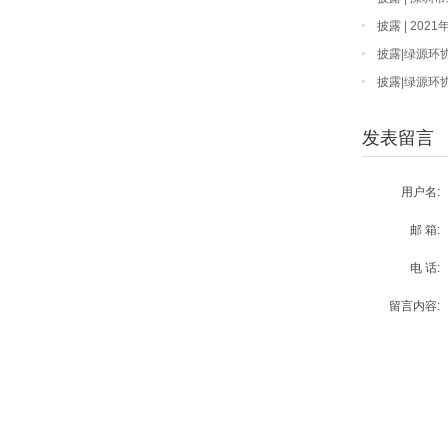
披露 | 20
披露|绿源环
披露|绿源环
发表留言
用户名:
邮 箱:
电 话:
留言内容: