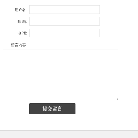
用户名:
邮 箱:
电 话:
留言内容: