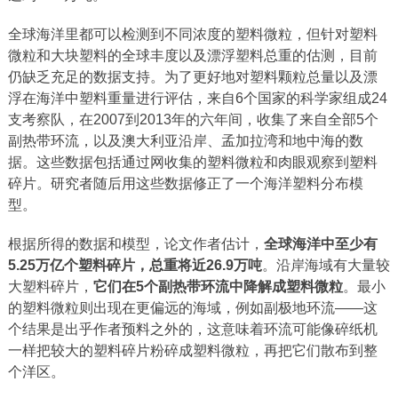
全球海洋里都可以检测到不同浓度的塑料微粒，但针对塑料
微粒和大块塑料的全球丰度以及漂浮塑料总重的估测，目前
仍缺乏充足的数据支持。为了更好地对塑料颗粒总量以及漂
浮在海洋中塑料重量进行评估，来自6个国家的科学家组成24
支考察队，在2007到2013年的六年间，收集了来自全部5个
副热带环流，以及澳大利亚沿岸、孟加拉湾和地中海的数
据。这些数据包括通过网收集的塑料微粒和肉眼观察到塑料
碎片。研究者随后用这些数据修正了一个海洋塑料分布模
型。
根据所得的数据和模型，论文作者估计，
全球海洋中至少有
5.25万亿个塑料碎片，总重将近26.9万吨
。沿岸海域有大量较
大塑料碎片，
它们在5个副热带环流中降解成塑料微粒
。最小
的塑料微粒则出现在更偏远的海域，例如副极地环流——这
个结果是出乎作者预料之外的，这意味着环流可能像碎纸机
一样把较大的塑料碎片粉碎成塑料微粒，再把它们散布到整
个洋区。