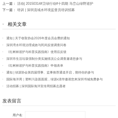
上一篇：
活动| 20150314#卫绿行动#十四期 马峦山绿野巡护
下一篇：
培训 | 深圳流域水环境监督员培训招募
相关文章
通知 | 关于收取协会2026年度会员会费的通知
深圳湾水环境治理成效与民间反馈调查问卷
《红树林巡护与科普实践指南》使用后反馈
深圳市生活垃圾强制分类实施情况公众调查邀请您参与
《红树林巡护与科普实践指南》申领表单
通知 | 绿源协会第四届理事、监事推荐通道开启，期待你的参与
国际海洋周｜塑料污染面面观，绿源x清华邀请您来深圳书城免费参与
活动招募 | 深圳国际海洋宣传周招募志愿者
发表留言
用户名: