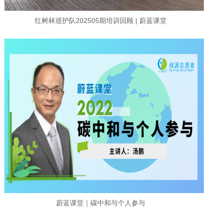
红树林巡护队202505期培训回顾 | 蔚蓝课堂
蔚蓝课堂｜碳中和与个人参与