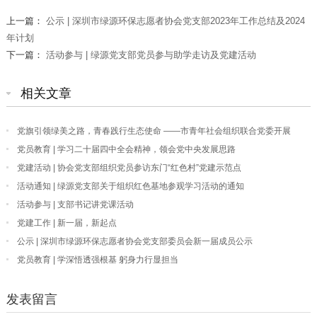
上一篇：
公示 | 深圳市绿源环保志愿者协会党支部2023年工作总结及2024
年计划
下一篇：
活动参与 | 绿源党支部党员参与助学走访及党建活动
相关文章
党旗引领绿美之路，青春践行生态使命 ——市青年社会组织联合党委开展
“我为深圳种棵树”主题党日活动
党员教育 | 学习二十届四中全会精神，领会党中央发展思路
党建活动 | 协会党支部组织党员参访东门“红色村”党建示范点
活动通知 | 绿源党支部关于组织红色基地参观学习活动的通知
活动参与 | 支部书记讲党课活动
党建工作 | 新一届，新起点
公示 | 深圳市绿源环保志愿者协会党支部委员会新一届成员公示
党员教育 | 学深悟透强根基 躬身力行显担当
发表留言