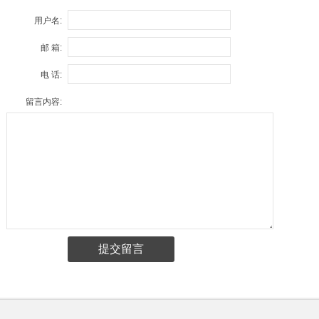
用户名:
邮 箱:
电 话:
留言内容: