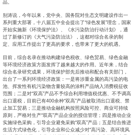
品。
别涛说，今年以来，党中央、国务院对生态文明建设作出一
系列重大部署，十八届五中全会提出了“绿色发展”理念，国家
开始实施新《环境保护法》、《水污染防治行动计划》，通
过了新修订的《大气污染防治法》，这都对综合名录的制
定、应用工作提出了更高的要求，也带来了更大的机遇。
目前，综合名录在推动构建绿色税收、绿色贸易、绿色金融
等环境经济政策方面发挥了越来越大的作用。近年来，结合
综合名录研究成果，环境保护部先后推动和配合有关部门，
出台了一系列环境经济政策：一是将涉重金属的高污染的电
池、挥发性有机污染物含量较高的涂料产品纳入消费税征收
范围；二是对“双高”产品不予综合利用增值税优惠、不予调高
出口退税，目前已有400余种“双高”产品被取消出口退税、禁
止加工贸易；三是推动金融机构按照风险可控、商业可持续
原则，严格对生产“双高”产品企业的授信管理；四是推动企业
实施绿色采购，引导企业避免采购“双高”产品；五是结合推进
生活方式绿色化，引导企业和公众减少对“高污染、高环境风