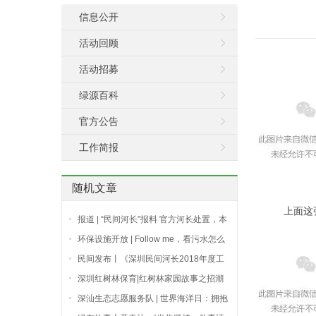
信息公开
活动回顾
活动招募
绿源百科
官方公告
工作简报
随机文章
上面这
报道 | “民间河长”报料 官方河长处置，本
周三宗水污染治理案例再显深圳治水合力
环保设施开放 | Follow me，看污水怎么
被洗白
民间发布丨《深圳民间河长2018年度工
作报告》
深圳红树林保育|红树林家园故事之招潮
蟹
深汕生态志愿服务队 | 世界海洋日：拥抱
蓝色海洋，守护魅力深汕，