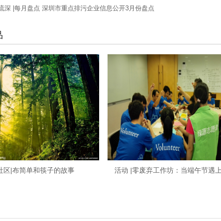
流深 |每月盘点 深圳市重点排污企业信息公开3月份盘点
品
社区|布简单和筷子的故事
活动 |零废弃工作坊：当端午节遇