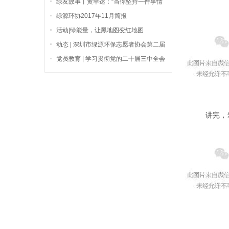
绿友故事丨黄幸达：“当你坚持一件事情
的时候，会感染很多人。”
绿源环协2017年11月简报
活动|绿能量，让黑地图变红地图
动态 | 深圳市绿源环保志愿者协会第二届
会员代表大会第五次会议顺利召开
党员教育 | 学习贯彻党的二十届三中全会
精神
讲完，