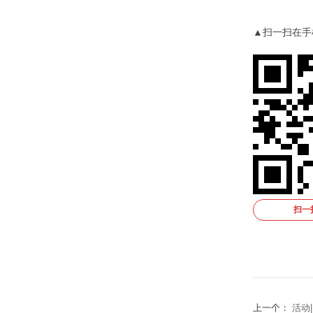
▲扫一扫在手
扫一
上一个：
活动