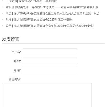
工作简报| 绿源协会2026年第一季度简报
党旗引领绿美之路，青春践行生态使命 ——市青年社会组织联合党委开展
“我为深圳种棵树”主题党日活动
动态 | 深圳市绿源环保志愿者协会第三届第六次会员大会暨第四届第一次会
员大会顺利召开
年报 | 深圳市绿源环保志愿者协会2025年度工作报告
公示 | 深圳市绿源环保志愿者协会党支部 2025年工作总结2026年计划
发表留言
用户名:
邮 箱:
电 话:
留言内容: