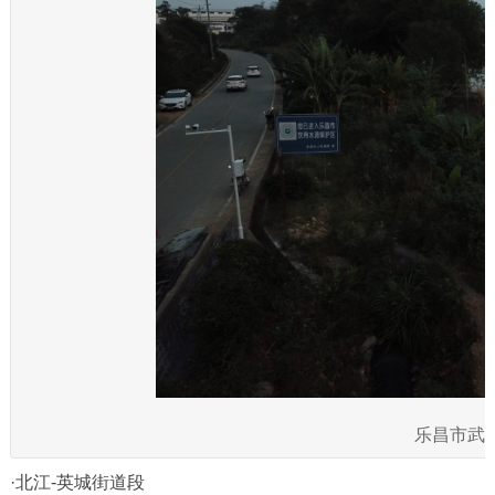
乐昌市武
·北江-英城街道段