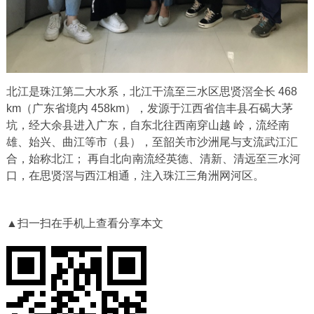
北江是珠江第二大水系，北江干流至三水区思贤滘全长 468
km（广东省境内 458km），发源于江西省信丰县石碣大茅
坑，经大余县进入广东，自东北往西南穿山越 岭，流经南
雄、始兴、曲江等市（县），至韶关市沙洲尾与支流武江汇
合，始称北江； 再自北向南流经英德、清新、清远至三水河
口，在思贤滘与西江相通，注入珠江三角洲网河区。
▲扫一扫在手机上查看分享本文