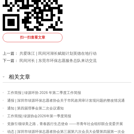
扫一扫查看文章
上一篇：
共爱珠江 | 民间河湖长赋能计划英德在地行动
下一篇：
民间河长 | 东莞市环保志愿服务总队来访交流
相关文章
工作简报 | 绿源环协 2026 年第二季度工作简报
通报 | 深圳市绿源环保志愿者协会关于市民政局审计发现问题的整改情况通
报
通知 | 第四届理事会第二次会议通知
工作简报| 绿源协会2026年第一季度简报
党旗引领绿美之路，青春践行生态使命 ——市青年社会组织联合党委开展
“我为深圳种棵树”主题党日活动
动态 | 深圳市绿源环保志愿者协会第三届第六次会员大会暨第四届第一次会