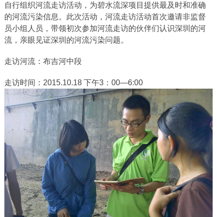
自行组织河流走访活动，为碧水流深项目提供最及时和准确
的河流污染信息。此次活动，河流走访活动首次邀请非监督
员小组人员，带领初次参加河流走访的伙伴们认识深圳的河
流，亲眼见证深圳的河流污染问题。
走访河流：布吉河中段
走访时间：2015.10.18 下午3：00—6:00