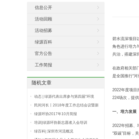
信息公开
活动回顾
活动招募
碧水流深项目以
绿源百科
角色进行培力
官方公告
共治，搭建深圳
工作简报
在政府相关部门
是全国推行“
随机文章
2022年度
动态 | 绿源代表出席参与第四届“环境
224场次，提
DNA与生态健康评估“学术研讨会
民间河长丨2018年度工作总结会议暨新
一
、培力发展
一批民间河长聘任仪式召开
绿源环协2017年10月简报
培训|绿源环协新志愿者入会培训
2022年招募
绿百科| 深圳市河流概况
“双碳”目标，