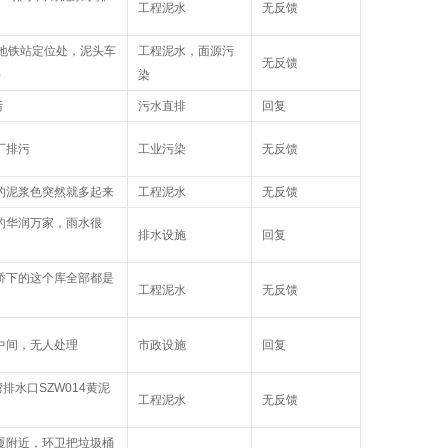
工程泥水
无反馈
洞地铁站定位处，泥头车
工程泥水，面源污
无反馈
井
染
污
污水直排
回复
厂排污
工业污染
无反馈
河的泥浆色突然就多起来
工程泥水
无反馈
场的华润万家，雨水很
排水设施
回复
望桥下的这个库全部都是
工程泥水
无反馈
中间，无人处理
市政设施
回复
湾排水口SZW014黄泥
工程泥水
无反馈
大厦附近，环卫把垃圾桶