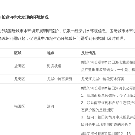
河长巡河护水
发现的
环境情况
长”持续围绕城市水环境开展调研巡护，积累一线深圳水环境信息。围绕城市水
境破坏问题97起，促进其中79起生态环境破坏问题受到有关部门及时处理。
区域
地点
反映情况
#民间河长观察# 盐田海滨栈道
盐田区
海滨栈道
点在盐田集装箱码头，一个是小
龙岗区
龙城中路富康苑
龙岗河龙城中路段河水浑黄
#民间河长观察# 福田河河长公示
1、流域面积单位错误，少了上标
2、联系南部红树林自然生态保护
福田区
沿河
态保护区的是新洲河
3、疑问：福田河简介中未提及南
级河长中出现南园街道的河长？
#民间河长观察# 深圳湾12、13