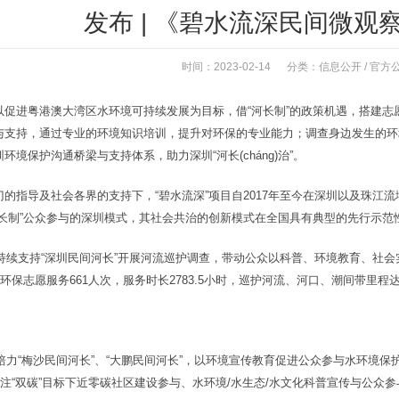
发布 | 《碧水流深民间微观察
时间：2023-02-14 分类：
信息公开
/
官方
促进粤港澳大湾区水环境可持续发展为目标，借“河长制”的政策机遇，搭建志愿
与支持，通过专业的环境知识培训，提升对环保的专业能力；调查身边发生的环
环境保护沟通桥梁与支持体系，助力深圳“河长(cháng)治”。
的指导及社会各界的支持下，“碧水流深”项目自2017年至今在深圳以及珠江流域已
河长制”公众参与的深圳模式，其社会共治的创新模式在全国具有典型的先行示范
项目持续支持“深圳民间河长”开展河流巡护调查，带动公众以科普、环境教育、社
供环保志愿服务661人次，服务时长2783.5小时，巡护河流、河口、潮间带里程达约
、培力“梅沙民间河长”、“大鹏民间河长”，以环境宣传教育促进公众参与水环境保
关注“双碳”目标下近零碳社区建设参与、水环境/水生态/水文化科普宣传与公