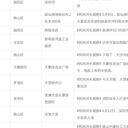
福田区
深圳湾
放
留仙洞地铁站A口
#民间河长观察# 5月8日，留仙
南山区
往东300米
大量泥水排放到路面并冲到雨水
福田区
商报东路
#民间河长观察# 新洲河XZ-05排
新和路湾厦工业
宝安区
#民间河长观察# 沙井河疑似电镀
园旁
南山区
#民间河长观察# 下雨了，大沙
#民间河长观察# 大鹏佳兆业广
大鹏新区
大鹏佳兆业广场
大，地面上有积水较高。
#民间河长观察# 今天天晴，大
罗湖区
大望耕作口
黄泥水
龙澜大道众谦智
龙华区
#民间河长观察# 消防栓在人行道
慧园区
#民间河长观察# 6月12日，深圳
南山区
滨海大道
水直排入海
#民间河长观察# 南山中建科工