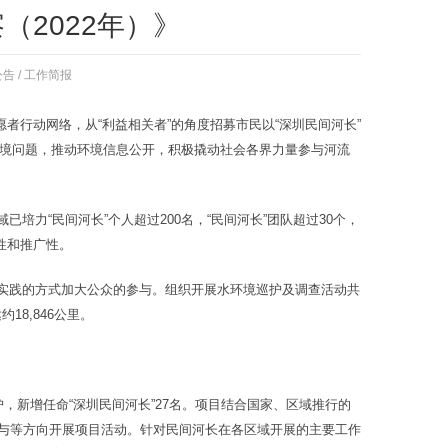
（2022年）》
公告
/
工作简报
者行动网络，从“利益相关者”的角度招募市民以“深圳民间河长”
境问题，推动环境信息公开，积极撬动社会各界力量参与河流
培力“民间河长”个人超过200名，“民间河长”团队超过30个，
性和推广性。
会实践的方式加大公众的参与。组织开展水环境巡护及调查活动共
18,846公里。
护，新增任命“深圳民间河长”27名。项目结合国家、区域推行的
众参与等方向开展项目活动。针对民间河长在各区域开展的主要工作