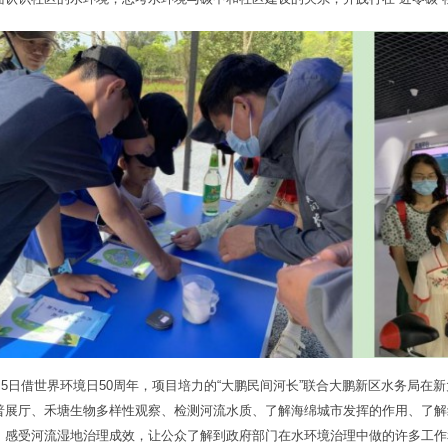
6月5日借世界环境日50周年，项目培力的“大鹏民间河长”联合大鹏新区水务局
普展厅、禾塘生物多样性观察、检测河流水质、了解海绵城市发挥的作用、了解
，感受河流湿地治理成效，让公众了解到政府部门在水环境治理中做的许多工作