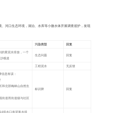
环境、河口生态环境，湖泊、水库等小微水体开展调查巡护，发现
污染类型
回复
拍到的黄泥水排放，一个
生态问题
回复
梅沙栈道
工程泥水
无反馈
牌信息有误：
2
区和北部梅林山自然生
标识牌
回复
园街道而街道级与社区
、14排水口有泥浆水排