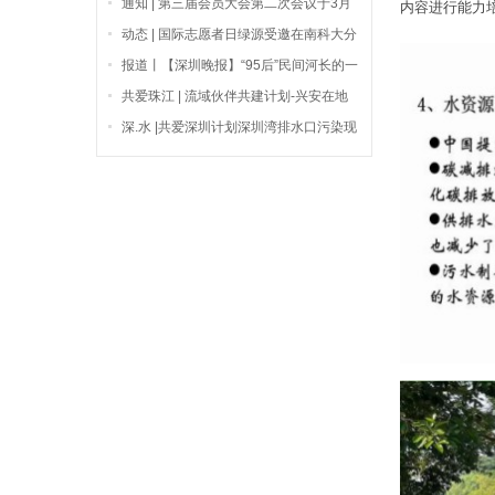
通知 | 第三届会员大会第二次会议于3月
内容进行能力
27日上午线上开展通知
动态 | 国际志愿者日绿源受邀在南科大分
享“深圳民间河长”故事
报道丨【深圳晚报】“95后”民间河长的一
天
共爱珠江 | 流域伙伴共建计划-兴安在地
行动
深.水 |共爱深圳计划深圳湾排水口污染现
状