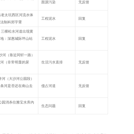
面源污染
无反馈
坑路老太坑西区河流水体
工程泥水
回复
局法制科郑宇霄
享，三棵松水河道出现黄
工地：深惠城际坪山站
工程泥水
回复
小沙河（靠近同轩一路）
沙河（非常明显的尿
生活污水直排
无反馈
龙井河（大沙河公园段）
这条河是否还在南山去
侵占河道
无反馈
宝公园消杀往雅宝水库內
生态问题
回复