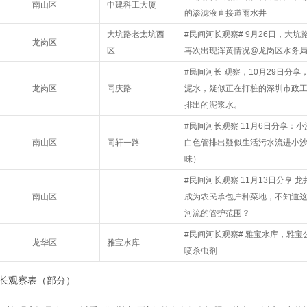
南山区
中建科工大厦
的渗滤液直接道雨水井
大坑路老太坑西
#民间河长观察# 9月26日，大
龙岗区
区
再次出现浑黄情况@龙岗区水务
#民间河长 观察，10月29日分
龙岗区
同庆路
泥水，疑似正在打桩的深圳市政
排出的泥浆水。
#民间河长观察 11月6日分享：
南山区
同轩一路
白色管排出疑似生活污水流进小
味）
#民间河长观察 11月13日分享 
南山区
成为农民承包户种菜地，不知道
河流的管护范围？
#民间河长观察# 雅宝水库，雅
龙华区
雅宝水库
喷杀虫剂
长观察表（部分）