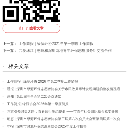
扫一扫查看文章
上一篇：
工作简报 | 绿源环协2021年第一季度工作简报
下一篇：
共爱珠江 | 惠州和深圳两地青年环保志愿服务组交流合作
相关文章
工作简报 | 绿源环协 2026 年第二季度工作简报
通报 | 深圳市绿源环保志愿者协会关于市民政局审计发现问题的整改情况通
报
通知 | 第四届理事会第二次会议通知
工作简报| 绿源协会2026年第一季度简报
党旗引领绿美之路，青春践行生态使命 ——市青年社会组织联合党委开展
“我为深圳种棵树”主题党日活动
动态 | 深圳市绿源环保志愿者协会第三届第六次会员大会暨第四届第一次会
员大会顺利召开
年报 | 深圳市绿源环保志愿者协会2025年度工作报告