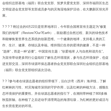
会组织总部基地（福田）联合党支部、筑梦关爱党支部、深圳市福田区生态
文明促进会党支部等支部成员参与的滨海湿地保护活动，在大鹏新区坝光开
展。
? ? ? ? 刚过去的4月22日是世界地球日，今年联合国将宣传主题定为“修复
我们的地球”（Restore?Our?Earth），鼓励通过自然过程、新兴的绿色技术
和能够恢复世界生态系统的创新思维。一个健康的地球，支持着人类的工
作、生计、健康、存续以及幸福。维持我们生存的星球的健康，不是一种
“选择”，而是一种“必要”。中国宣传主题：“珍爱地球 人与自然和谐共生”。
为宣传带动更多同行公益组织了解生态环境现状，参与生态环境保护，也促
进支部交流，深圳市绿源环保志愿者协会党支部联合深圳社会组织总部基地
（福田）联合党支部组织该次活动。
? ? ?参与者在绿源志愿者的组织带领下，沿白沙湾（西岸）海岸线，了解
红树林的习性、对滨海城市深圳的守护作用，以及红树的种植方法，感慨生
态环境保护的重要性。并在绿源志愿者的指引下，在潮间带种植了800多株
秋茄胚轴。在种植了之后还动手清理周边的海漂垃圾，为红树的更好成活与
生长营造更好的环境。