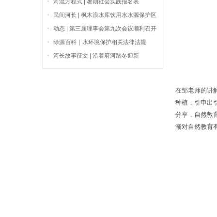
河流方程式 | 暑期社会实践报名表
民间河长 | 枫木浪水库饮用水水源保护区
正在发生一些事情
动态 | 第三届理事会第九次会议顺利召开
绿源百科｜水环境保护相关法律法规
河长故事征文 | 沿着府河踏冬迎新
在邹老师的讲
种植，引申出
分享，自然教
渐对自然教育