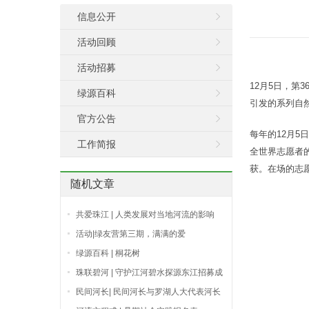
信息公开
活动回顾
活动招募
12月5日，
绿源百科
引发的系列自
官方公告
每年的12月
工作简报
全世界志愿者
获。在场的志
随机文章
共爱珠江 | 人类发展对当地河流的影响
（以东江流域为例）
活动|绿友营第三期，满满的爱
绿源百科 | 桐花树
珠联碧河 | 守护江河碧水探源东江招募成
员
民间河长| 民间河长与罗湖人大代表河长
交流分享会