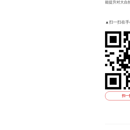
能提升对大自
▲扫一扫在手
扫一