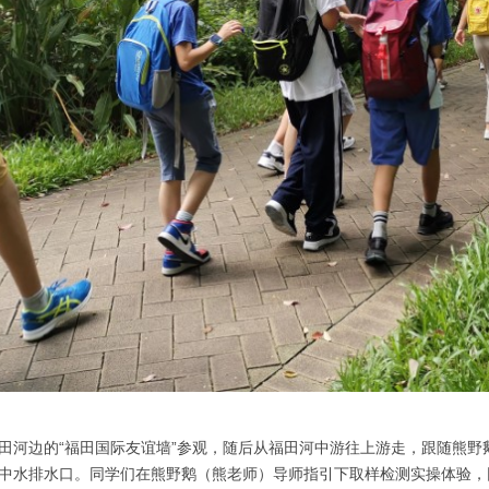
田河边的“福田国际友谊墙”参观，随后从福田河中游往上游走，跟随熊
中水排水口。同学们在熊野鹅（熊老师）导师指引下取样检测实操体验，回