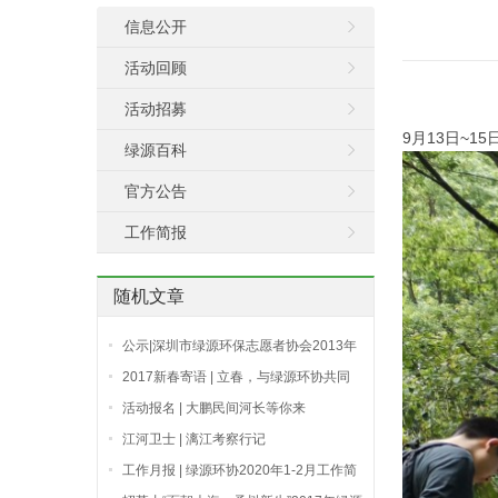
信息公开
活动回顾
活动招募
9月13日~
绿源百科
官方公告
工作简报
随机文章
公示|深圳市绿源环保志愿者协会2013年
度机构财务审计报告
2017新春寄语 | 立春，与绿源环协共同
许下一份约定
活动报名 | 大鹏民间河长等你来
江河卫士 | 漓江考察行记
工作月报 | 绿源环协2020年1-2月工作简
报