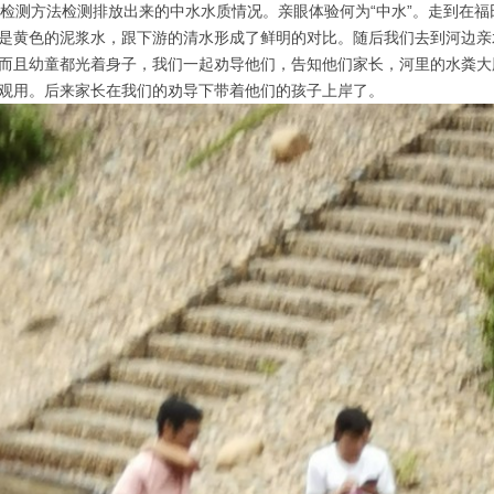
简易检测方法检测排放出来的中水水质情况。亲眼体验何为“中水”。走到在
是黄色的泥浆水，跟下游的清水形成了鲜明的对比。随后我们去到河边亲
而且幼童都光着身子，我们一起劝导他们，告知他们家长，河里的水粪大
观用。后来家长在我们的劝导下带着他们的孩子上岸了。