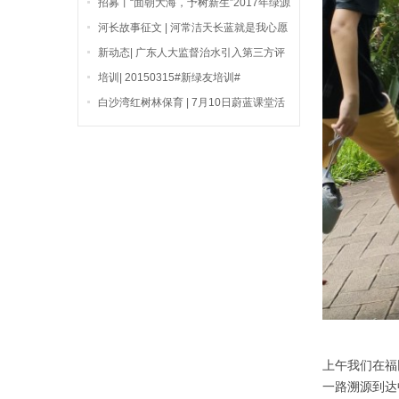
招募丨“面朝大海，予树新生”2017年绿源
环协首场红树种植活动
河长故事征文 | 河常洁天长蓝就是我心愿
新动态| 广东人大监督治水引入第三方评
估
培训| 20150315#新绿友培训#
白沙湾红树林保育 | 7月10日蔚蓝课堂活
动报名
上午我们在福
一路溯源到达