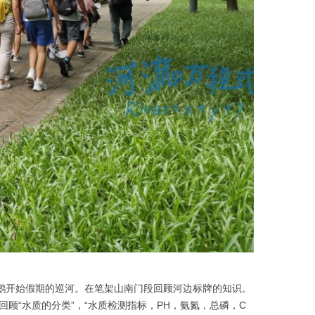
野鹅开始假期的巡河。在笔架山南门段回顾河边标牌的知识。
顾“水质的分类”，“水质检测指标，PH，氨氮，总磷，C