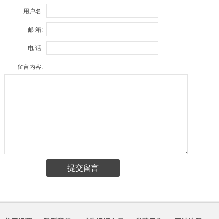
用户名:
邮 箱:
电 话:
留言内容: