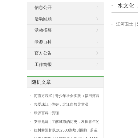
水文化
信息公开
活动回顾
江河卫士 |
活动招募
绿源百科
官方公告
工作简报
随机文章
河流方程式 | 青少年社会实践（福田河调
研）
共爱珠江 | 你好，北江自然导赏员
绿源百科 | 黄瑾
支部党建 | 了解城市的历史，发掘青年的
未来
红树林巡护队202503期培训回顾 | 蔚蓝
课堂