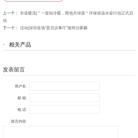
上一个：
衣壶暖流|＂一壶知冷暖，两地共绿源＂环保保温水壶行动正式启
动
下一个：
活动|深圳首场“委员议事厅”激辩治雾霾
相关产品
发表留言
用户名:
邮 箱:
电 话:
留言内容: