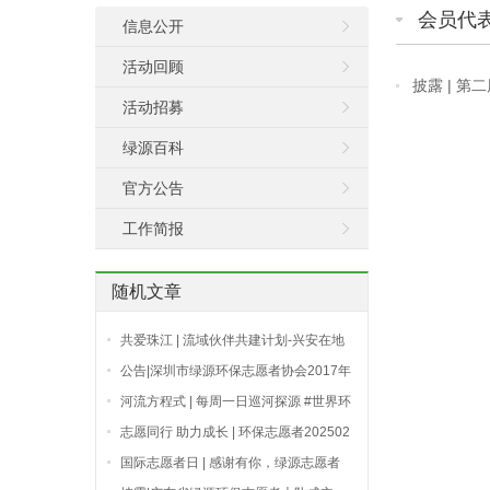
会员代
信息公开
活动回顾
披露 | 
活动招募
绿源百科
官方公告
工作简报
随机文章
共爱珠江 | 流域伙伴共建计划-兴安在地
行动
公告|深圳市绿源环保志愿者协会2017年
度主要活动安排
河流方程式 | 每周一日巡河探源 #世界环
境日#特别策划
志愿同行 助力成长 | 环保志愿者202502
期“双碳”战略主题
国际志愿者日 | 感谢有你，绿源志愿者