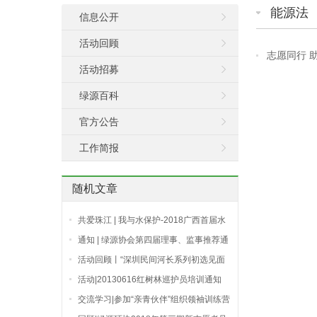
能源法
信息公开
活动回顾
志愿同行 助
活动招募
绿源百科
官方公告
工作简报
随机文章
共爱珠江 | 我与水保护-2018广西首届水
保护论坛分享
通知 | 绿源协会第四届理事、监事推荐通
道开启，期待你的参与
活动回顾丨“深圳民间河长系列初选见面
会”圆满结束，候选人即将进入集训阶段
活动|20130616红树林巡护员培训通知
交流学习|参加“亲青伙伴”组织领袖训练营
（香港）